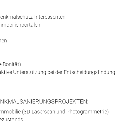
Denkmalschutz-Interessenten
mmobilienportalen
onen
e Bonität)
ktive Unterstützung bei der Entscheidungsfindung
ENKMALSANIERUNGSPROJEKTEN:
-Immobilie (3D-Laserscan und Photogrammetrie)
ezustands