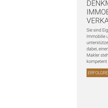
DENK
IMMOB
VERK
Sie sind E
Immobilie 
unterstütze
dabei, ein
Makler ste
kompetent u
ERFOLGRE